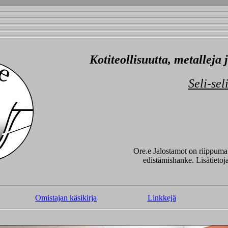
Kotiteollisuutta, metalleja
Seli-sel
Ore.e Jalostamot on riippumat
edistämishanke. Lisätietoj
Omistajan käsikirja
Linkkejä