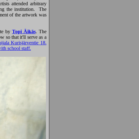
rtists attended arbitrary
ing the institution. The
pment of the artwork was
ete by
Topi Äikäs
. The
 so that it'll serve as a
ijala Kurisjärventie 18.
ith school staff.