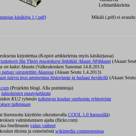
Lehtiartikkeleita
stajan käsikirja 1 (.pdf)
Mikäli (.pdf) ei avaud
eoksesta kirjoitettua (Kopiot artikkeleista myös käsikirjassa)
ustaneen Ilta Ylpön muotokuva linkittää Akaan Afrikkaan
(Akaan Seut
a on kaksi Akaata
(Valkeakosken Sanomat 14.8.2013)
 patsas varastettiin Akaassa
(Akaan Seutu 1.4.2013)
uun tuleva teos ammentaa historiasta ja haluaa herätellä
(Akaan Seutu
r.com
(Projektin blogi. Alla poimintoja)
i
lukiolaisten puurojuhlasta
aidon KU2 ryhmän
tulkintoja koulun vanhoista rehtoreista
oksen tulkintaan
 lisenssoitu käyttöön oikeuttavalla
COOL 1.0 lisenssillä
)
teoksen valmistumisen ajalta (flickr.com)
ku-Snellmanin
valun vaiheet
oulun tiloista ja esineistöstä
wikimedia commonssissa