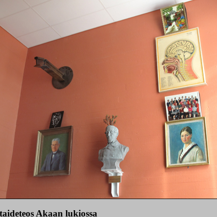
 taideteos Akaan lukiossa