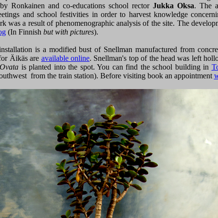
 by Ronkainen and co-educations school rector
Jukka Oksa
. The a
eetings and school festivities in order to harvest knowledge concern
rk was a result of phenomenographic analysis of the site. The develo
og
(In Finnish
but with pictures
).
 installation is a modified bust of Snellman manufactured from concr
for Äikäs are
available online
. Snellman's top of the head was left hollow
 Ovata
is planted into the spot. You can find the school building in
To
outhwest from the train station). Before visiting book an appointment
w