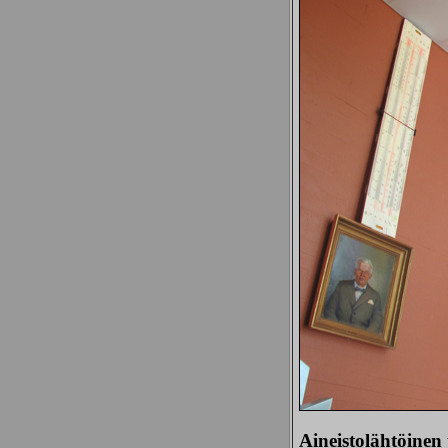
Aineistolähtöinen