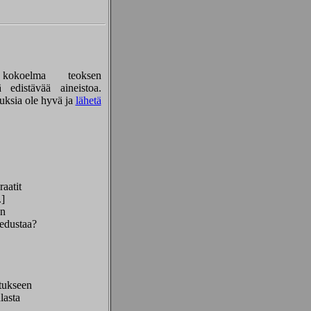
okoelma teoksen
 edistävää aineistoa.
uksia ole hyvä ja
lähetä
raatit
.]
an
 edustaa?
tukseen
lasta