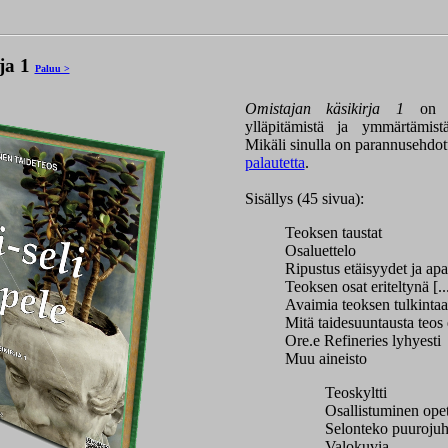
ja 1
Paluu >
Omistajan käsikirja 1
on k
ylläpitämistä ja ymmärtämistä
Mikäli sinulla on parannusehdot
palautetta
.
Sisällys (45 sivua):
Teoksen taustat
Osaluettelo
Ripustus etäisyydet ja apa
Teoksen osat eriteltynä [..
Avaimia teoksen tulkinta
Mitä taidesuuntausta teos
Ore.e Refineries lyhyesti
Muu aineisto
Teoskyltti
Osallistuminen ope
Selonteko puurojuh
Valokuvia