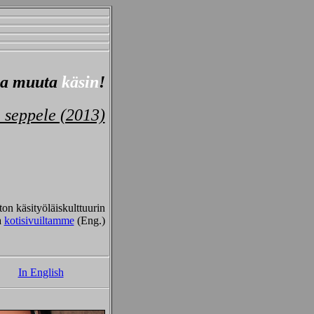
 ja muuta
käsin
!
i seppele (2013)
on käsityöläiskulttuurin
a
kotisivuiltamme
(Eng.)
In English