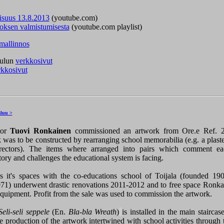
aisuus 13.8.2013
(youtube.com)
eoksen valmistumisesta
(youtube.com playlist)
mallinnos
oulun
verkkosivut
rkkosivut
luu >
tor
Tuovi Ronkainen
commissioned an artwork from Ore.e Ref. 2
was to be constructed by rearranging school memorabilia (e.g. a plast
 rectors). The items where arranged into pairs which comment e
story and challenges the educational system is facing.
it's spaces with the co-educations school of Toijala (founded 190
71) underwent drastic renovations 2011-2012 and to free space Ronkai
 equipment. Profit from the sale was used to commission the artwork.
Seli-seli seppele
(En.
Bla-bla Wreath
)
is installed in the main stairca
 production of the artwork intertwined with school activities through