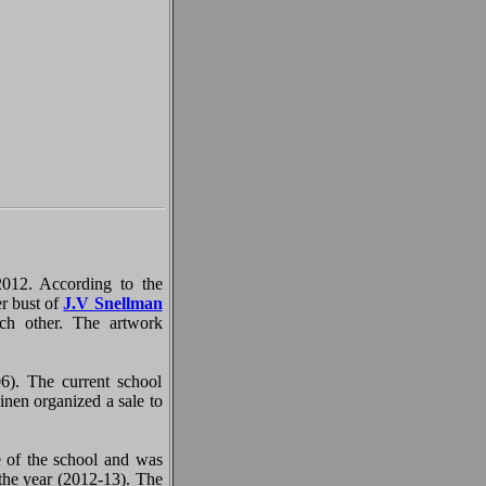
012. According to the
er bust of
J.V Snellman
ach other. The artwork
6). The current school
nen organized a sale to
se of the school and was
 the year (2012-13). The