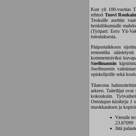
Kun yli 100-vuotias To
rehtori
Tuovi Ronkain
Teoksille asettiin vaa
henkilökunnalle mahdol
(Työpari: Eero Yli-Vak
toteutuksesta.
Pääportaikkoon sijoit
remontilta säästetyst
kommentoiviksi kuvapa
Snellmannin
kipsirint
Snellmannin
valmistami
opiskelijoille sekä koul
Tilateosta hahmoitelt
arkeen. Taiteilijat ova
kokouksiin. Työvaiheit
Omistajan käsikirja 1
o
muokkauksen ja kopioimi
Vieraile te
23.87099
Jätä palaut