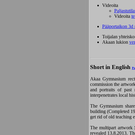
Videoita
Paljastutil
Videoita
t
Pääportaikon 3d 
Toijalan yhteisk
Akaan lukion
ve
Short in English
Pa
Akaa Gymnasium rec
commission the artwork 
and portraits of past
interpenetrates local hi
The Gymnasium shares 
building (Completed 19
get rid of old teaching
The multipart artwork
revealed 13.8.2013. The