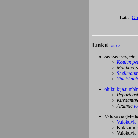
Lataa
Omi
Linkit
Paluu >
Seli-seli seppele
t
Koulun per
Maailmass
Snellmanin
Yhteiskoul
ohikulkija.tumbl
Reportaas
Kuvaamat
Avaimia
te
Valokuvia (Mediat
Valokuvia
Kukkaruuk
Valokuvia k