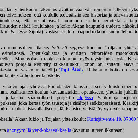
ijalan yhteiskoulu rakennus avattiin vaativan remontin jälkeen syksy
en
toivomuksen, että koululle teetettäisiin sen historiaa ja tulevaisuutta
timukseksi, että ne ottaisivat huomioon koulun perinteitä ja tarjo
lisuuden nähdä koululaitos ja koko Akaan kaupunki uudesta näkökul
kuri & Jesse Sipola) vastasi koulun pääportaikkoon suunnitellun te
tuva moniosainen tilateos
Seli-seli seppele
koostuu Toijalan yhteisk
ä esineistöstä. Opetuskalustoa ja entisten rehtoreiden muotoku
reiksi. Moniosaiseen teokseen kuuluu myös täysin uusia osia. Kes
akuvan pohjalta kehitetty kukkaruukku, johon on istutettu elävä
sesta on vastannut taiteilija
Topi Äikäs
. Rahapuun hoito on koor
un kiinteistönhoitohenkilöstölle.
iin vuoden ajan yhdessä koululaisten kanssa ja sen valmistuminen o
t mm. osallistuneet koulun kuvaamataidon opetukseen, yhteisiin juhlalli
a julkaistiin säännöllisesti projektin
blogissa
. Valikoituja kirjoitu
pukseen, joka kertaa työn taustoja ja sisältöjä seikkaperäisesti. Käsikir
sen mahdollistavalla lisenssillä. Kansien välistä löytyy myös rahapuun
oksella! Akaan lukio ja Toijalan yhteiskoulu:
Kurisjärventie 18. 37800 
etta
anonyymillä verkkokaavakkeella
(avautuu uuteen ikkunaan)