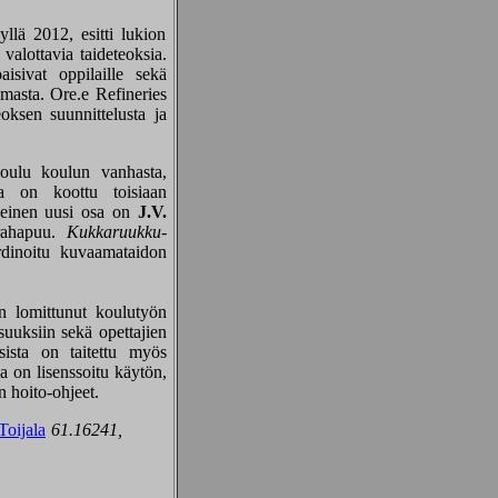
llä 2012, esitti lukion
 valottavia taideteoksia.
aisivat oppilaille sekä
masta. Ore.e Refineries
oksen suunnittelusta ja
oulu koulun vanhasta,
via on koottu toisiaan
keinen uusi osa on
J.V.
 rahapuu.
Kukkaruukku-
dinoitu kuvaamataidon
n lomittunut koulutyön
suuksiin sekä opettajien
ksista on taitettu myös
ja on lisenssoitu käytön,
 hoito-ohjeet.
Toijala
61.16241,